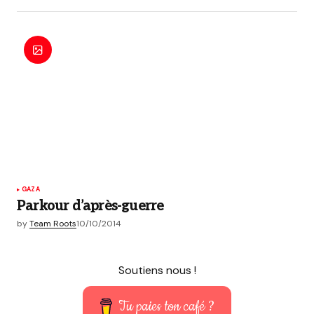
GAZA
Parkour d’après-guerre
by
Team Roots
10/10/2014
Soutiens nous !
Tu paies ton café ?